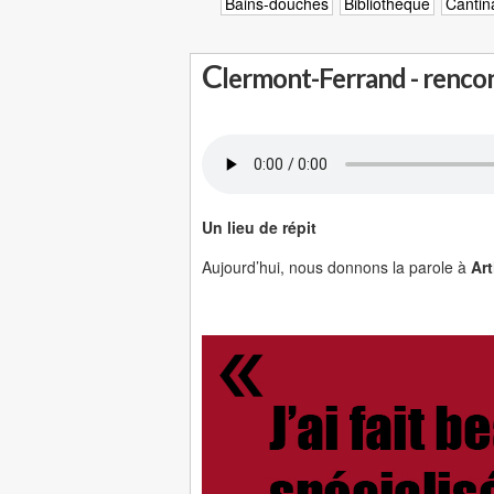
Bains-douches
Bibliothèque
Cantin
C
lermont-Ferrand - renco
Un lieu de répit
Aujourd’hui, nous donnons la parole à
Ar