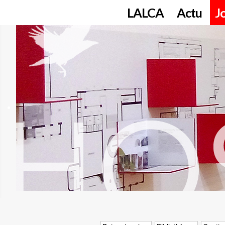
LALCA
Actu
J