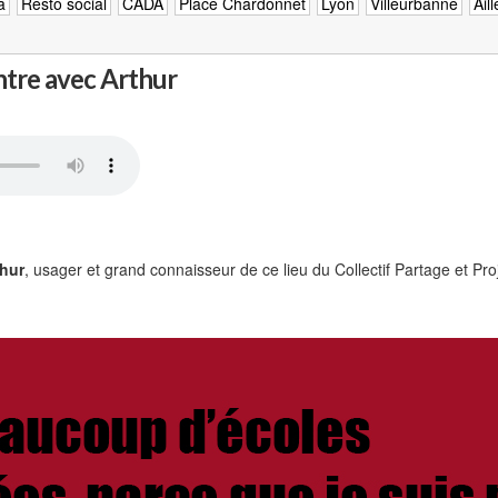
a
Resto social
CADA
Place Chardonnet
Lyon
Villeurbanne
Ail
ntre avec Arthur
thur
, usager et grand connaisseur de ce lieu du Collectif Partage et Proj