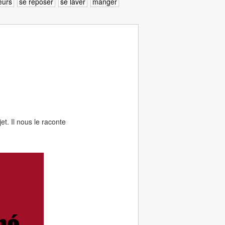
leurs
se reposer
se laver
manger
et. Il nous le raconte