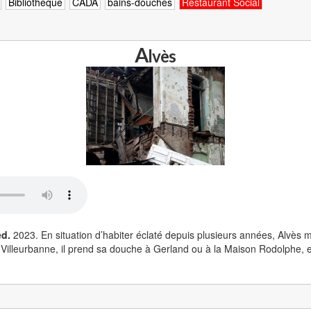
Bibliothèque
CADA
bains-douches
Restaurant Social
A
lvès
ed.
2023. En situation d’habiter éclaté depuis plusieurs années, Alvès 
illeurbanne, il prend sa douche à Gerland ou à la Maison Rodolphe, et i