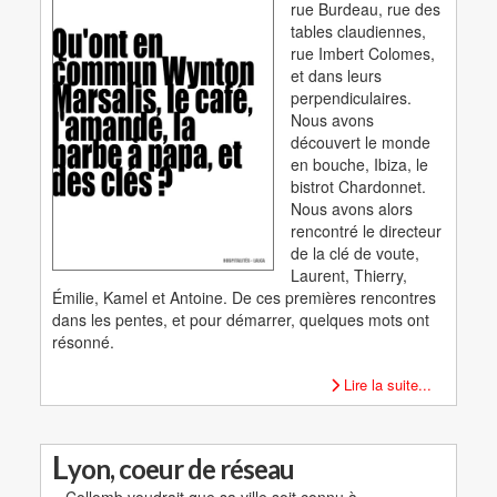
rue Burdeau, rue des
tables claudiennes,
rue Imbert Colomes,
et dans leurs
perpendiculaires.
Nous avons
découvert le monde
en bouche, Ibiza, le
bistrot Chardonnet.
Nous avons alors
rencontré le directeur
de la clé de voute,
Laurent, Thierry,
Émilie, Kamel et Antoine. De ces premières rencontres
dans les pentes, et pour démarrer, quelques mots ont
résonné.
Lire la suite...
L
yon, coeur de réseau
« Collomb voudrait que sa ville soit connu à